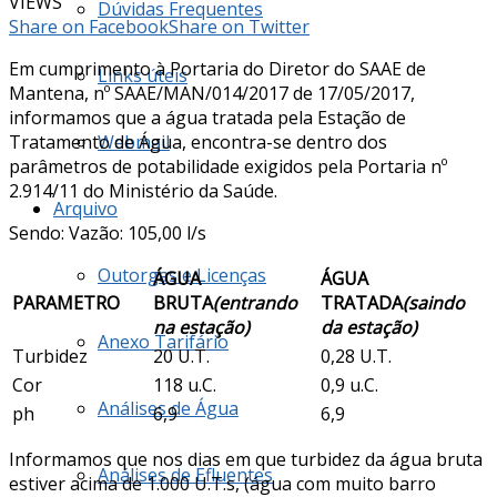
VIEWS
Dúvidas Frequentes
Share on Facebook
Share on Twitter
Em cumprimento à Portaria do Diretor do SAAE de
Links úteis
Mantena, nº SAAE/MAN/014/2017 de 17/05/2017,
informamos que a água tratada pela Estação de
Tratamento de Água, encontra-se dentro dos
Webmail
parâmetros de potabilidade exigidos pela Portaria nº
2.914/11 do Ministério da Saúde.
Arquivo
Sendo: Vazão: 105,00 l/s
Outorgas e Licenças
ÁGUA
ÁGUA
PARAMETRO
BRUTA
(entrando
TRATADA
(saindo
na estação)
da estação)
Anexo Tarifário
Turbidez
20 U.T.
0,28 U.T.
Cor
118 u.C.
0,9 u.C.
Análises de Água
ph
6,9
6,9
Informamos que nos dias em que turbidez da água bruta
Análises de Efluentes
estiver acima de 1.000 U.T.s, (água com muito barro