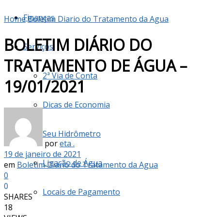
Finanças
Home
Boletim Diario do Tratamento da Agua
BOLETIM DIÁRIO DO
Serviços
TRATAMENTO DE ÁGUA –
2ª Via de Conta
19/01/2021
Dicas de Economia
Seu Hidrômetro
por
eta .
19 de janeiro de 2021
Ligação de Água
em
Boletim Diario do Tratamento da Agua
0
0
Locais de Pagamento
SHARES
18