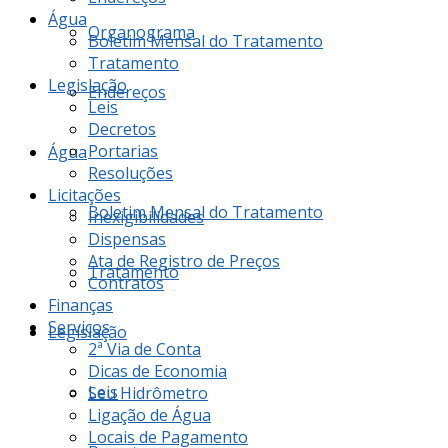
Água
Organograma
Boletim Mensal do Tratamento
Tratamento
Legislação
Endereços
Leis
Decretos
Portarias
Água
Resoluções
Licitações
Boletim Mensal do Tratamento
Inexigibilidades
Dispensas
Ata de Registro de Preços
Tratamento
Contratos
Finanças
Serviços
Legislação
2ª Via de Conta
Dicas de Economia
Leis
Seu Hidrômetro
Ligação de Água
Locais de Pagamento