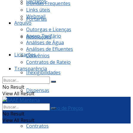
Decretos
Dúvidas Frequentes
Links úteis
Webmail
Portarias
Arquivo
Outorgas e Licenças
Anexo Tarifário
Resoluções
Análises de Água
Análises de Efluentes
Licitações
Convênios
Contratos de Rateio
Transparência
Inexigibilidades
No Result
Dispensas
View All Result
Ata de Registro de Preços
No Result
View All Result
Contratos