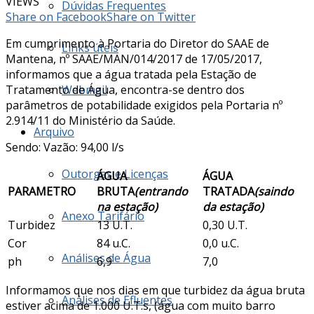
VIEWS
Dúvidas Frequentes
Share on Facebook
Share on Twitter
Em cumprimento à Portaria do Diretor do SAAE de
Links úteis
Mantena, nº SAAE/MAN/014/2017 de 17/05/2017,
informamos que a água tratada pela Estação de
Tratamento de Água, encontra-se dentro dos
Webmail
parâmetros de potabilidade exigidos pela Portaria nº
2.914/11 do Ministério da Saúde.
Arquivo
Sendo: Vazão: 94,00 l/s
Outorgas e Licenças
ÁGUA
ÁGUA
PARAMETRO
BRUTA
(entrando
TRATADA
(saindo
na estação)
da estação)
Anexo Tarifário
Turbidez
13 U.T.
0,30 U.T.
Cor
84 u.C.
0,0 u.C.
Análises de Água
ph
6,9
7,0
Informamos que nos dias em que turbidez da água bruta
Análises de Efluentes
estiver acima de 1.000 U.T.s, (água com muito barro