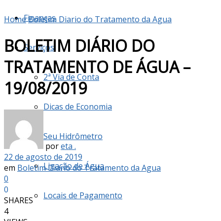
Finanças
Home
Boletim Diario do Tratamento da Agua
BOLETIM DIÁRIO DO
Serviços
TRATAMENTO DE ÁGUA –
2ª Via de Conta
19/08/2019
Dicas de Economia
Seu Hidrômetro
por
eta .
22 de agosto de 2019
Ligação de Água
em
Boletim Diario do Tratamento da Agua
0
0
Locais de Pagamento
SHARES
4