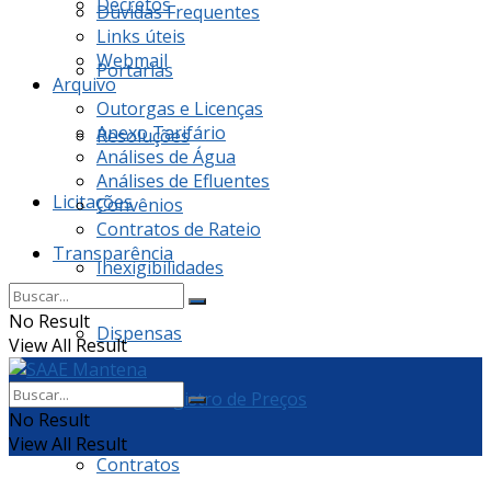
Decretos
Dúvidas Frequentes
Links úteis
Webmail
Portarias
Arquivo
Outorgas e Licenças
Anexo Tarifário
Resoluções
Análises de Água
Análises de Efluentes
Licitações
Convênios
Contratos de Rateio
Transparência
Inexigibilidades
No Result
Dispensas
View All Result
Ata de Registro de Preços
No Result
View All Result
Contratos