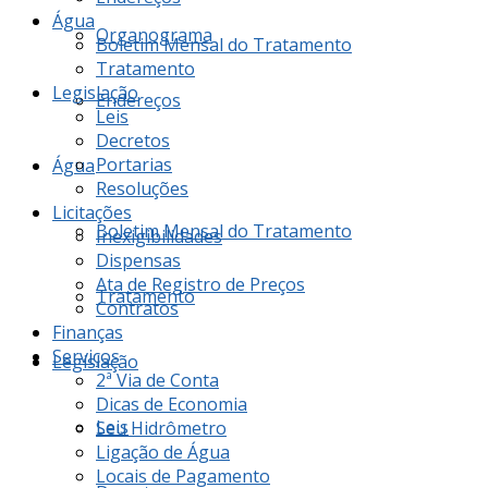
Água
Organograma
Boletim Mensal do Tratamento
Tratamento
Legislação
Endereços
Leis
Decretos
Portarias
Água
Resoluções
Licitações
Boletim Mensal do Tratamento
Inexigibilidades
Dispensas
Ata de Registro de Preços
Tratamento
Contratos
Finanças
Serviços
Legislação
2ª Via de Conta
Dicas de Economia
Leis
Seu Hidrômetro
Ligação de Água
Locais de Pagamento