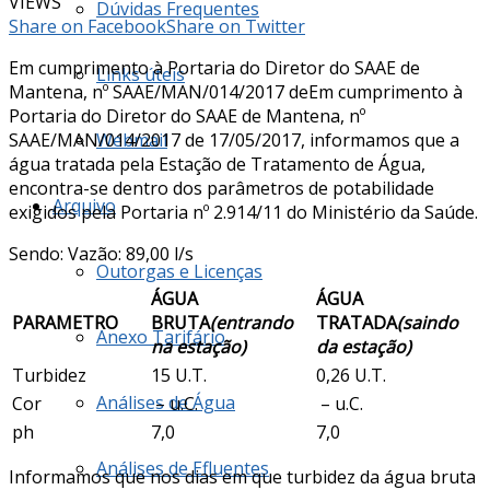
VIEWS
Dúvidas Frequentes
Share on Facebook
Share on Twitter
Em cumprimento à Portaria do Diretor do SAAE de
Links úteis
Mantena, nº SAAE/MAN/014/2017 deEm cumprimento à
Portaria do Diretor do SAAE de Mantena, nº
SAAE/MAN/014/2017 de 17/05/2017, informamos que a
Webmail
água tratada pela Estação de Tratamento de Água,
encontra-se dentro dos parâmetros de potabilidade
Arquivo
exigidos pela Portaria nº 2.914/11 do Ministério da Saúde.
Sendo: Vazão: 89,00 l/s
Outorgas e Licenças
ÁGUA
ÁGUA
PARAMETRO
BRUTA
(entrando
TRATADA
(saindo
Anexo Tarifário
na estação)
da estação)
Turbidez
15 U.T.
0,26 U.T.
Análises de Água
Cor
– u.C.
– u.C.
ph
7,0
7,0
Análises de Efluentes
Informamos que nos dias em que turbidez da água bruta