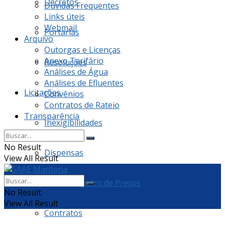
Decretos
Dúvidas Frequentes
Links úteis
Webmail
Portarias
Arquivo
Outorgas e Licenças
Anexo Tarifário
Resoluções
Análises de Água
Análises de Efluentes
Licitações
Convênios
Contratos de Rateio
Transparência
Inexigibilidades
No Result
Dispensas
View All Result
Ata de Registro de Preços
No Result
View All Result
Contratos