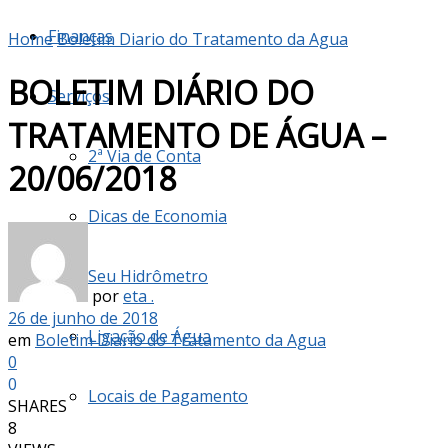
Finanças
Home
Boletim Diario do Tratamento da Agua
BOLETIM DIÁRIO DO
Serviços
TRATAMENTO DE ÁGUA –
2ª Via de Conta
20/06/2018
Dicas de Economia
Seu Hidrômetro
por
eta .
26 de junho de 2018
Ligação de Água
em
Boletim Diario do Tratamento da Agua
0
0
Locais de Pagamento
SHARES
8