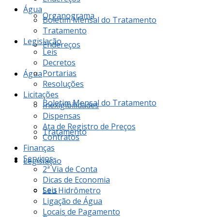
Água
Organograma
Boletim Mensal do Tratamento
Tratamento
Legislação
Endereços
Leis
Decretos
Portarias
Água
Resoluções
Licitações
Boletim Mensal do Tratamento
Inexigibilidades
Dispensas
Ata de Registro de Preços
Tratamento
Contratos
Finanças
Serviços
Legislação
2ª Via de Conta
Dicas de Economia
Leis
Seu Hidrômetro
Ligação de Água
Locais de Pagamento