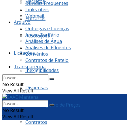
Decretos
Dúvidas Frequentes
Links úteis
Webmail
Portarias
Arquivo
Outorgas e Licenças
Anexo Tarifário
Resoluções
Análises de Água
Análises de Efluentes
Licitações
Convênios
Contratos de Rateio
Transparência
Inexigibilidades
No Result
Dispensas
View All Result
Ata de Registro de Preços
No Result
View All Result
Contratos