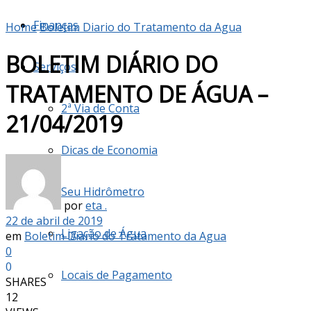
Finanças
Home
Boletim Diario do Tratamento da Agua
BOLETIM DIÁRIO DO
Serviços
TRATAMENTO DE ÁGUA –
2ª Via de Conta
21/04/2019
Dicas de Economia
Seu Hidrômetro
por
eta .
22 de abril de 2019
Ligação de Água
em
Boletim Diario do Tratamento da Agua
0
0
Locais de Pagamento
SHARES
12