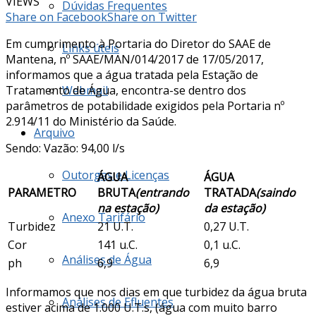
VIEWS
Dúvidas Frequentes
Share on Facebook
Share on Twitter
Em cumprimento à Portaria do Diretor do SAAE de
Links úteis
Mantena, nº SAAE/MAN/014/2017 de 17/05/2017,
informamos que a água tratada pela Estação de
Tratamento de Água, encontra-se dentro dos
Webmail
parâmetros de potabilidade exigidos pela Portaria nº
2.914/11 do Ministério da Saúde.
Arquivo
Sendo: Vazão: 94,00 l/s
Outorgas e Licenças
ÁGUA
ÁGUA
PARAMETRO
BRUTA
(entrando
TRATADA
(saindo
na estação)
da estação)
Anexo Tarifário
Turbidez
21 U.T.
0,27 U.T.
Cor
141 u.C.
0,1 u.C.
Análises de Água
ph
6,9
6,9
Informamos que nos dias em que turbidez da água bruta
Análises de Efluentes
estiver acima de 1.000 U.T.s, (água com muito barro