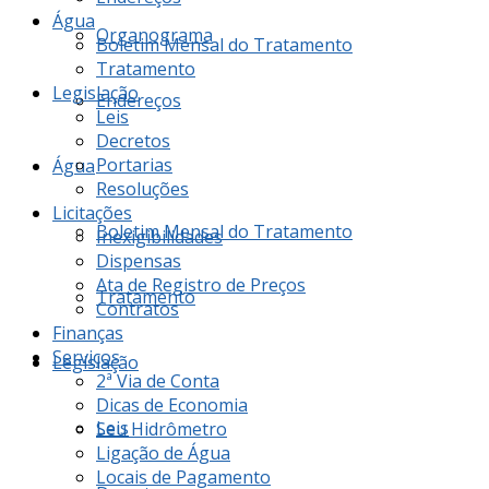
Água
Organograma
Boletim Mensal do Tratamento
Tratamento
Legislação
Endereços
Leis
Decretos
Portarias
Água
Resoluções
Licitações
Boletim Mensal do Tratamento
Inexigibilidades
Dispensas
Ata de Registro de Preços
Tratamento
Contratos
Finanças
Serviços
Legislação
2ª Via de Conta
Dicas de Economia
Leis
Seu Hidrômetro
Ligação de Água
Locais de Pagamento