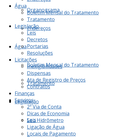
Água
Organograma
Boletim Mensal do Tratamento
Tratamento
Legislação
Endereços
Leis
Decretos
Portarias
Água
Resoluções
Licitações
Boletim Mensal do Tratamento
Inexigibilidades
Dispensas
Ata de Registro de Preços
Tratamento
Contratos
Finanças
Serviços
Legislação
2ª Via de Conta
Dicas de Economia
Leis
Seu Hidrômetro
Ligação de Água
Locais de Pagamento