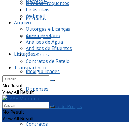
Decretos
Dúvidas Frequentes
Links úteis
Webmail
Portarias
Arquivo
Outorgas e Licenças
Anexo Tarifário
Resoluções
Análises de Água
Análises de Efluentes
Licitações
Convênios
Contratos de Rateio
Transparência
Inexigibilidades
No Result
Dispensas
View All Result
Ata de Registro de Preços
No Result
View All Result
Contratos