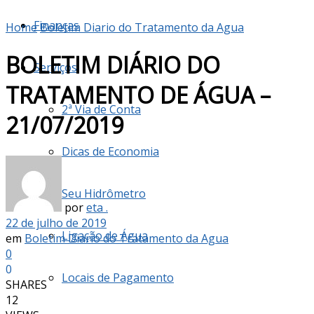
Finanças
Home
Boletim Diario do Tratamento da Agua
BOLETIM DIÁRIO DO
Serviços
TRATAMENTO DE ÁGUA –
2ª Via de Conta
21/07/2019
Dicas de Economia
Seu Hidrômetro
por
eta .
22 de julho de 2019
Ligação de Água
em
Boletim Diario do Tratamento da Agua
0
0
Locais de Pagamento
SHARES
12