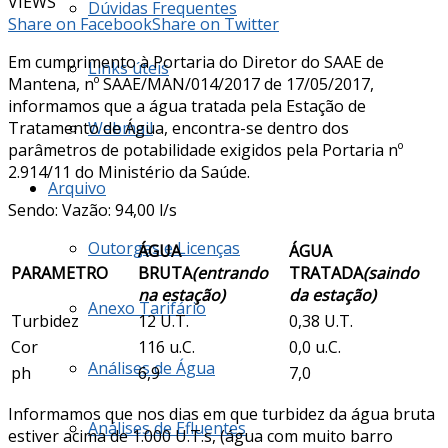
VIEWS
Dúvidas Frequentes
Share on Facebook
Share on Twitter
Em cumprimento à Portaria do Diretor do SAAE de
Links úteis
Mantena, nº SAAE/MAN/014/2017 de 17/05/2017,
informamos que a água tratada pela Estação de
Tratamento de Água, encontra-se dentro dos
Webmail
parâmetros de potabilidade exigidos pela Portaria nº
2.914/11 do Ministério da Saúde.
Arquivo
Sendo: Vazão: 94,00 l/s
Outorgas e Licenças
ÁGUA
ÁGUA
PARAMETRO
BRUTA
(entrando
TRATADA
(saindo
na estação)
da estação)
Anexo Tarifário
Turbidez
12 U.T.
0,38 U.T.
Cor
116 u.C.
0,0 u.C.
Análises de Água
ph
6,9
7,0
Informamos que nos dias em que turbidez da água bruta
Análises de Efluentes
estiver acima de 1.000 U.T.s, (água com muito barro