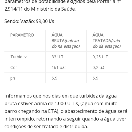
parâmetros de potabilidade exigidos pela Portaria nº
2.914/11 do Ministério da Saúde.
Sendo: Vazão: 99,00 l/s
PARAMETRO
ÁGUA
ÁGUA
BRUTA
(entran
TRATADA
(sain
do na estação)
do da estação)
Turbidez
33 U.T.
0,25 U.T.
Cor
161 u.C.
0,2 u.C.
ph
6,9
6,9
Informamos que nos dias em que turbidez da água
bruta estiver acima de 1.000 U.T.s, (água com muito
barro chegando na ETA), o abastecimento de água será
interrompido, retornando a seguir quando a água tiver
condições de ser tratada e distribuída.