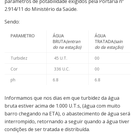
parâmetros de potabilidade exigidos pela Portaria nº
2.914/11 do Ministério da Saúde.
Sendo:
PARAMETRO
ÁGUA
ÁGUA
BRUTA
(entran
TRATADA
(sain
do na estação)
do da estação)
Turbidez
45 U.T.
00
Cor
336 U.C.
00
ph
6.8
6.8
Informamos que nos dias em que turbidez da água
bruta estiver acima de 1.000 U.T.s, (água com muito
barro chegando na ETA), o abastecimento de água será
interrompido, retornando a seguir quando a água tiver
condições de ser tratada e distribuída.