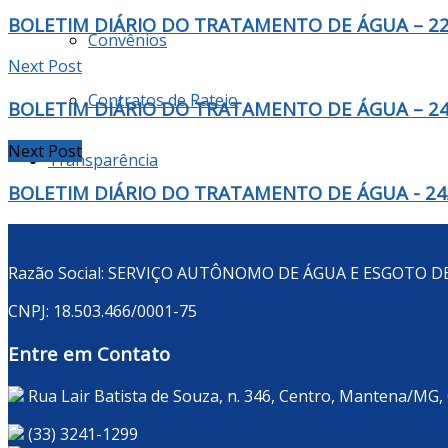
BOLETIM DIÁRIO DO TRATAMENTO DE ÁGUA – 22
Convênios
Next Post
Contratos de Rateio
BOLETIM DIÁRIO DO TRATAMENTO DE ÁGUA – 24
Next Post
Transparência
BOLETIM DIÁRIO DO TRATAMENTO DE ÁGUA - 24
Razão Social: SERVIÇO AUTÔNOMO DE ÁGUA E ESGOTO 
CNPJ: 18.503.466/0001-75
Entre em Contato
Rua Lair Batista de Souza, n. 346, Centro, Mantena/MG,
(33) 3241-1299