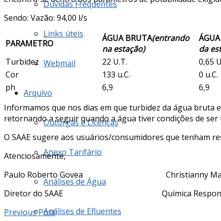
Dúvidas Frequentes
Sendo: Vazão: 94,00 l/s
Links úteis
ÁGUA BRUTA
(entrando
ÁGUA
PARAMETRO
na estação)
da es
Turbidez
22 U.T.
0,65 U
Webmail
Cor
133 u.C.
0 u.C.
ph
6,9
6,9
Arquivo
Informamos que nos dias em que turbidez da água bruta es
retornando a seguir quando a água tiver condições de ser t
Outorgas e Licenças
O SAAE sugere aos usuários/consumidores que tenham reser
Anexo Tarifário
Atenciosamente,
Paulo Roberto Govea Christianny Mar
Análises de Água
Diretor do SAAE Química Responsá
Análises de Efluentes
Previous Post