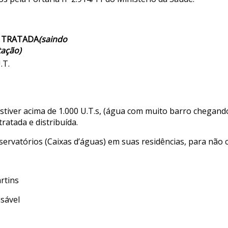
 TRATADA
(saindo
tação)
.T.
tiver acima de 1.000 U.T.s, (água com muito barro chegand
ratada e distribuída.
vatórios (Caixas d’águas) em suas residências, para não co
tins
vel