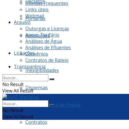
Decretos
Dúvidas Frequentes
Links úteis
Webmail
Portarias
Arquivo
Outorgas e Licenças
Anexo Tarifário
Resoluções
Análises de Água
Análises de Efluentes
Licitações
Convênios
Contratos de Rateio
Transparência
Inexigibilidades
No Result
Dispensas
View All Result
Ata de Registro de Preços
No Result
View All Result
Contratos