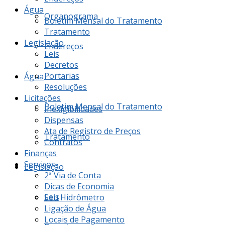
Água
Organograma
Boletim Mensal do Tratamento
Tratamento
Legislação
Endereços
Leis
Decretos
Portarias
Água
Resoluções
Licitações
Boletim Mensal do Tratamento
Inexigibilidades
Dispensas
Ata de Registro de Preços
Tratamento
Contratos
Finanças
Serviços
Legislação
2ª Via de Conta
Dicas de Economia
Leis
Seu Hidrômetro
Ligação de Água
Locais de Pagamento