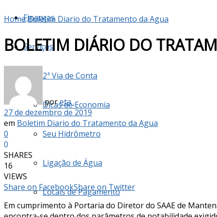
Finanças
Home
Boletim Diario do Tratamento da Agua
BOLETIM DIÁRIO DO TRATAM
Serviços
2ª Via de Conta
por
eta .
Dicas de Economia
27 de dezembro de 2019
em
Boletim Diario do Tratamento da Agua
0
Seu Hidrômetro
0
SHARES
Ligação de Água
16
VIEWS
Share on Facebook
Share on Twitter
Locais de Pagamento
Em cumprimento à Portaria do Diretor do SAAE de Manten
encontra-se dentro dos parâmetros de potabilidade exigido