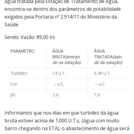
água tratada pela Estação de Tratamento de Água,
encontra-se dentro dos parâmetros de potabilidade
exigidos pela Portaria nº 2.914/11 do Ministério da
Saúde.
Sendo: Vazão: 89,00 l/s
PARAMETRO
ÁGUA
ÁGUA
BRUTA
(entran
TRATADA
(sain
do na estação)
do da estação)
Turbidez
14 U.T.
0,49 U.T.
Cor
– u.C.
– u.C.
ph
7,0
7,0
Informamos que nos dias em que turbidez da água
bruta estiver acima de 1.000 U.T.s, (água com muito
barro chegando na ETA), o abastecimento de água será