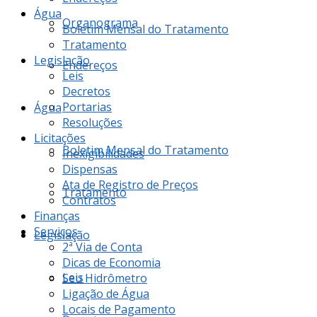
Água
Organograma
Boletim Mensal do Tratamento
Tratamento
Legislação
Endereços
Leis
Decretos
Portarias
Água
Resoluções
Licitações
Boletim Mensal do Tratamento
Inexigibilidades
Dispensas
Ata de Registro de Preços
Tratamento
Contratos
Finanças
Serviços
Legislação
2ª Via de Conta
Dicas de Economia
Leis
Seu Hidrômetro
Ligação de Água
Locais de Pagamento