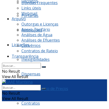
Decretos
Dúvidas Frequentes
Links úteis
Webmail
Portarias
Arquivo
Outorgas e Licenças
Anexo Tarifário
Resoluções
Análises de Água
Análises de Efluentes
Licitações
Convênios
Contratos de Rateio
Transparência
Inexigibilidades
No Result
Dispensas
View All Result
Ata de Registro de Preços
No Result
View All Result
Contratos