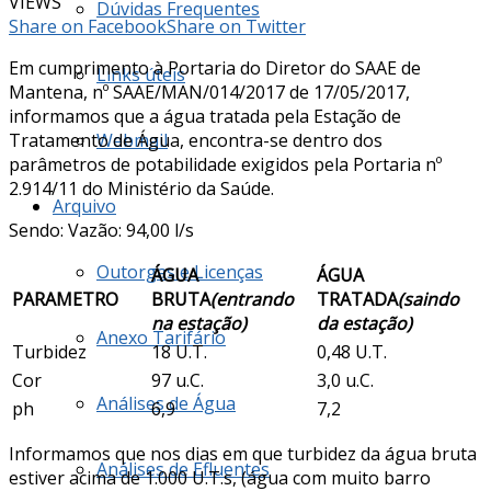
VIEWS
Dúvidas Frequentes
Share on Facebook
Share on Twitter
Em cumprimento à Portaria do Diretor do SAAE de
Links úteis
Mantena, nº SAAE/MAN/014/2017 de 17/05/2017,
informamos que a água tratada pela Estação de
Tratamento de Água, encontra-se dentro dos
Webmail
parâmetros de potabilidade exigidos pela Portaria nº
2.914/11 do Ministério da Saúde.
Arquivo
Sendo: Vazão: 94,00 l/s
Outorgas e Licenças
ÁGUA
ÁGUA
PARAMETRO
BRUTA
(entrando
TRATADA
(saindo
na estação)
da estação)
Anexo Tarifário
Turbidez
18 U.T.
0,48 U.T.
Cor
97 u.C.
3,0 u.C.
Análises de Água
ph
6,9
7,2
Informamos que nos dias em que turbidez da água bruta
Análises de Efluentes
estiver acima de 1.000 U.T.s, (água com muito barro