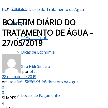
Finanças
Home
Boletim Diario do Tratamento da Agua
BOLETIM DIÁRIO DO
Serviços
TRATAMENTO DE ÁGUA –
2ª Via de Conta
27/05/2019
Dicas de Economia
Seu Hidrômetro
por
eta .
28 de maio de 2019
Ligação de Água
em
Boletim Diario do Tratamento da Agua
0
0
Locais de Pagamento
SHARES
4