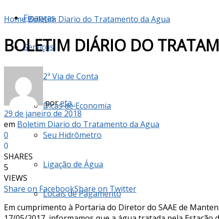
Finanças
Home
Boletim Diario do Tratamento da Agua
BOLETIM DIÁRIO DO TRATAM
Serviços
2ª Via de Conta
por
eta .
Dicas de Economia
29 de janeiro de 2018
em
Boletim Diario do Tratamento da Agua
0
Seu Hidrômetro
0
SHARES
Ligação de Água
5
VIEWS
Share on Facebook
Share on Twitter
Locais de Pagamento
Em cumprimento à Portaria do Diretor do SAAE de Mante
17/05/2017, informamos que a água tratada pela Estação d