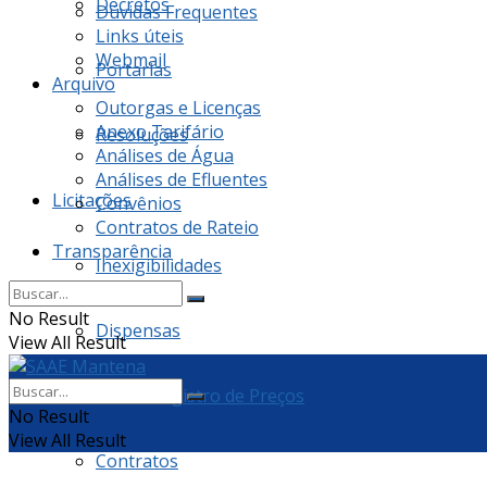
Decretos
Dúvidas Frequentes
Links úteis
Webmail
Portarias
Arquivo
Outorgas e Licenças
Anexo Tarifário
Resoluções
Análises de Água
Análises de Efluentes
Licitações
Convênios
Contratos de Rateio
Transparência
Inexigibilidades
No Result
Dispensas
View All Result
Ata de Registro de Preços
No Result
View All Result
Contratos