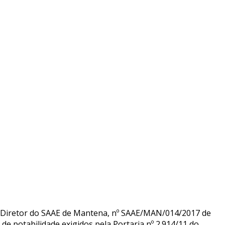
 Diretor do SAAE de Mantena, nº SAAE/MAN/014/2017 de
 potabilidade exigidos pela Portaria nº 2.914/11 do