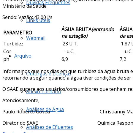
Dúvidas Frequentes
Ministério da Saúde.
Sendo: Vazão: 43,00 l/s
Links úteis
ÁGUA BRUTA
(entrando
ÁGUA
PARAMETRO
na estação)
da es
Webmail
Turbidez
23 U.T.
1,87 
Cor
– u.C.
– u.C.
Arquivo
ph
6,9
7,2
Informamos que nos dias em que turbidez da água bruta es
Outorgas e Licenças
retornando a seguir quando a água tiver condições de ser t
O SAAE sugere aos usuários/consumidores que tenham reser
Anexo Tarifário
Atenciosamente,
Análises de Água
Paulo Roberto Govea Christianny Mar
Diretor do SAAE Química Responsá
Análises de Efluentes