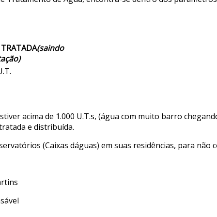
 TRATADA
(saindo
tação)
U.T.
tiver acima de 1.000 U.T.s, (água com muito barro chegand
ratada e distribuída.
vatórios (Caixas dáguas) em suas residências, para não co
tins
vel