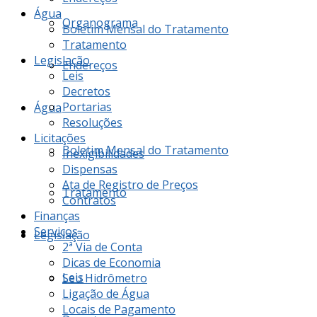
Água
Organograma
Boletim Mensal do Tratamento
Tratamento
Legislação
Endereços
Leis
Decretos
Portarias
Água
Resoluções
Licitações
Boletim Mensal do Tratamento
Inexigibilidades
Dispensas
Ata de Registro de Preços
Tratamento
Contratos
Finanças
Serviços
Legislação
2ª Via de Conta
Dicas de Economia
Leis
Seu Hidrômetro
Ligação de Água
Locais de Pagamento