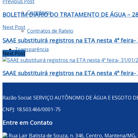
Previous Post
Convênios
BOLETIM DIÁRIO DO TRATAMENTO DE ÁGUA – 28
Next Post
Contratos de Rateio
SAAE substituirá registros na ETA nesta 4ª feira
Transparência
Next Post
SAAE substituirá registros na ETA nesta 4ª feira
Razão Social: SERVIÇO AUTÔNOMO DE ÁGUA E ESGOTO 
CNPJ: 18.503.466/0001-75
Entre em Contato
Rua Lair Batista de Souza, n. 346, Centro, Mantena/MG,