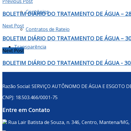
Previous Post
Convênios
BOLETIM DIÁRIO DO TRATAMENTO DE ÁGUA – 28
Next Post
Contratos de Rateio
BOLETIM DIÁRIO DO TRATAMENTO DE ÁGUA – 30
Transparência
Next Post
BOLETIM DIÁRIO DO TRATAMENTO DE ÁGUA - 30
Razão Social: SERVIÇO AUTÔNOMO DE ÁGUA E ESGOTO 
CNPJ: 18.503.466/0001-75
Entre em Contato
Rua Lair Batista de Souza, n. 346, Centro, Mantena/MG,