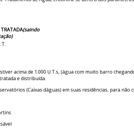
 TRATADA
(saindo
tação)
.T.
tiver acima de 1.000 U.T.s, (água com muito barro chegand
ratada e distribuída.
vatórios (Caixas dáguas) em suas residências, para não co
tins
vel