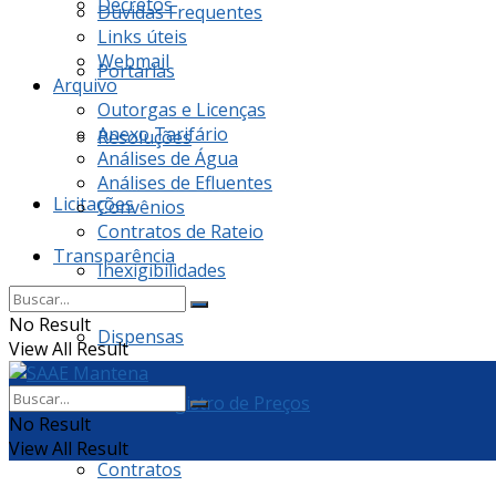
Decretos
Dúvidas Frequentes
Links úteis
Webmail
Portarias
Arquivo
Outorgas e Licenças
Anexo Tarifário
Resoluções
Análises de Água
Análises de Efluentes
Licitações
Convênios
Contratos de Rateio
Transparência
Inexigibilidades
No Result
Dispensas
View All Result
Ata de Registro de Preços
No Result
View All Result
Contratos