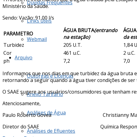
Dúvidas Frequentes
Ministério da Saúde.
Sendo: Vazão: 91,00 l/s
Links úteis
ÁGUA BRUTA
(entrando
ÁGUA
PARAMETRO
na estação)
da es
Webmail
Turbidez
205 U.T.
1,84 U
Cor
461 u.C.
2 u.C.
Arquivo
ph
7,2
7,0
Informamos que nos dias em que turbidez da água bruta es
Outorgas e Licenças
retornando a seguir quando a água tiver condições de ser t
O SAAE sugere aos usuários/consumidores que tenham reser
Anexo Tarifário
Atenciosamente,
Análises de Água
Paulo Roberto Govea Christianny Mar
Diretor do SAAE Química Responsá
Análises de Efluentes