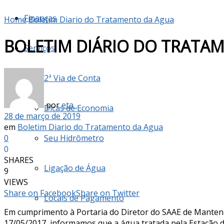
Finanças
Home
Boletim Diario do Tratamento da Agua
BOLETIM DIÁRIO DO TRATAM
Serviços
2ª Via de Conta
por
eta .
Dicas de Economia
28 de março de 2019
em
Boletim Diario do Tratamento da Agua
0
Seu Hidrômetro
0
SHARES
Ligação de Água
9
VIEWS
Share on Facebook
Share on Twitter
Locais de Pagamento
Em cumprimento à Portaria do Diretor do SAAE de Mante
17/05/2017, informamos que a água tratada pela Estação d