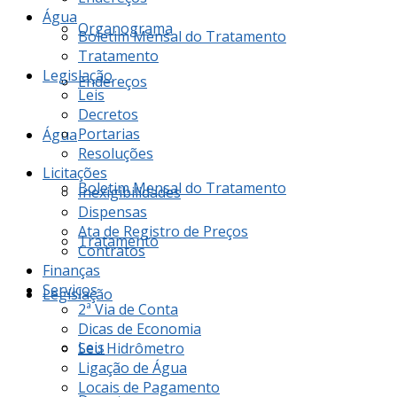
Água
Organograma
Boletim Mensal do Tratamento
Tratamento
Legislação
Endereços
Leis
Decretos
Portarias
Água
Resoluções
Licitações
Boletim Mensal do Tratamento
Inexigibilidades
Dispensas
Ata de Registro de Preços
Tratamento
Contratos
Finanças
Serviços
Legislação
2ª Via de Conta
Dicas de Economia
Leis
Seu Hidrômetro
Ligação de Água
Locais de Pagamento