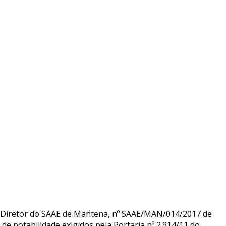
 Diretor do SAAE de Mantena, nº SAAE/MAN/014/2017 de
 potabilidade exigidos pela Portaria nº 2.914/11 do