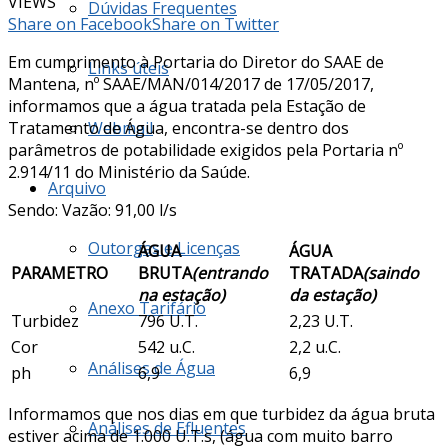
VIEWS
Dúvidas Frequentes
Share on Facebook
Share on Twitter
Em cumprimento à Portaria do Diretor do SAAE de
Links úteis
Mantena, nº SAAE/MAN/014/2017 de 17/05/2017,
informamos que a água tratada pela Estação de
Tratamento de Água, encontra-se dentro dos
Webmail
parâmetros de potabilidade exigidos pela Portaria nº
2.914/11 do Ministério da Saúde.
Arquivo
Sendo: Vazão: 91,00 l/s
Outorgas e Licenças
ÁGUA
ÁGUA
PARAMETRO
BRUTA
(entrando
TRATADA
(saindo
na estação)
da estação)
Anexo Tarifário
Turbidez
796 U.T.
2,23 U.T.
Cor
542 u.C.
2,2 u.C.
Análises de Água
ph
6,9
6,9
Informamos que nos dias em que turbidez da água bruta
Análises de Efluentes
estiver acima de 1.000 U.T.s, (água com muito barro