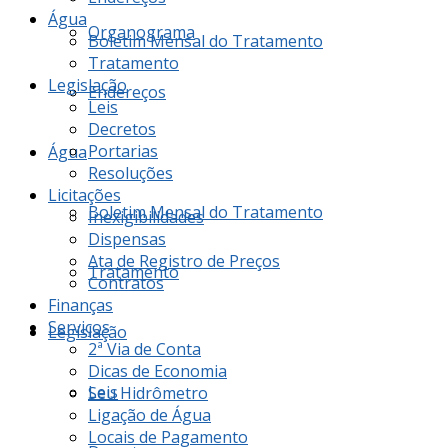
Água
Organograma
Boletim Mensal do Tratamento
Tratamento
Legislação
Endereços
Leis
Decretos
Portarias
Água
Resoluções
Licitações
Boletim Mensal do Tratamento
Inexigibilidades
Dispensas
Ata de Registro de Preços
Tratamento
Contratos
Finanças
Serviços
Legislação
2ª Via de Conta
Dicas de Economia
Leis
Seu Hidrômetro
Ligação de Água
Locais de Pagamento