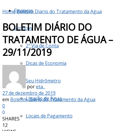
Finanças
Home
Boletim Diario do Tratamento da Agua
BOLETIM DIÁRIO DO
Serviços
TRATAMENTO DE ÁGUA –
2ª Via de Conta
29/11/2019
Dicas de Economia
Seu Hidrômetro
por
eta .
27 de dezembro de 2019
Ligação de Água
em
Boletim Diario do Tratamento da Agua
0
0
Locais de Pagamento
SHARES
12