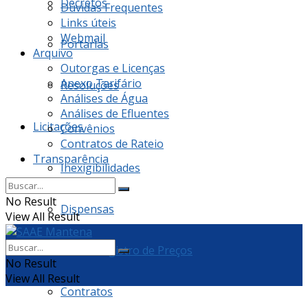
Decretos
Dúvidas Frequentes
Links úteis
Webmail
Portarias
Arquivo
Outorgas e Licenças
Anexo Tarifário
Resoluções
Análises de Água
Análises de Efluentes
Licitações
Convênios
Contratos de Rateio
Transparência
Inexigibilidades
No Result
Dispensas
View All Result
Ata de Registro de Preços
No Result
View All Result
Contratos