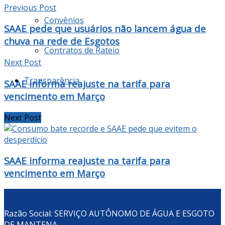
Previous Post
Convênios
SAAE pede que usuários não lancem água de
chuva na rede de Esgotos
Contratos de Rateio
Next Post
Transparência
SAAE informa reajuste na tarifa para
vencimento em Março
Next Post
SAAE informa reajuste na tarifa para
vencimento em Março
Razão Social: SERVIÇO AUTÔNOMO DE ÁGUA E ESGOTO
DE MANTENA