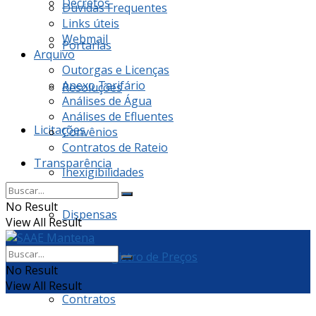
Decretos
Dúvidas Frequentes
Links úteis
Webmail
Portarias
Arquivo
Outorgas e Licenças
Anexo Tarifário
Resoluções
Análises de Água
Análises de Efluentes
Licitações
Convênios
Contratos de Rateio
Transparência
Inexigibilidades
No Result
Dispensas
View All Result
Ata de Registro de Preços
No Result
View All Result
Contratos