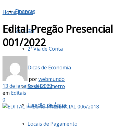
Finanças
Home
Editais
Edital Pregão Presencial
Serviços
001/2022
2ª Via de Conta
Dicas de Economia
por
webmundo
13 de janeiro de 2022
Seu Hidrômetro
em
Editais
0
Ligação de Água
Locais de Pagamento