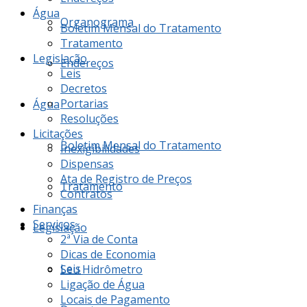
Água
Organograma
Boletim Mensal do Tratamento
Tratamento
Legislação
Endereços
Leis
Decretos
Portarias
Água
Resoluções
Licitações
Boletim Mensal do Tratamento
Inexigibilidades
Dispensas
Ata de Registro de Preços
Tratamento
Contratos
Finanças
Serviços
Legislação
2ª Via de Conta
Dicas de Economia
Leis
Seu Hidrômetro
Ligação de Água
Locais de Pagamento