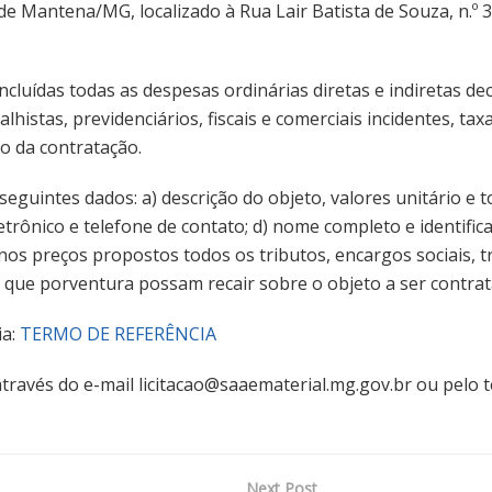
de Mantena/MG, localizado à Rua Lair Batista de Souza, n.º
cluídas todas as despesas ordinárias diretas e indiretas dec
lhistas, previdenciários, fiscais e comerciais incidentes, ta
o da contratação.
eguintes dados: a) descrição do objeto, valores unitário e 
letrônico e telefone de contato; d) nome completo e identific
nos preços propostos todos os tributos, encargos sociais, tr
s que porventura possam recair sobre o objeto a ser contrat
ia:
TERMO DE REFERÊNCIA
ravés do e-mail licitacao@saaematerial.mg.gov.br ou pelo te
Next Post