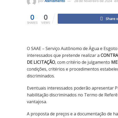
por
Atendimento
28 de fevereiro de 2024
e
0
0
Share 
SHARES
VIEWS
O SAAE – Serviço Autônomo de Água e Esgoto d
interessados que pretende realizar a
CONTRAT
DE LICITAÇÃO
, com critério de julgamento
ME
condições, critérios e procedimentos estabel
discriminados.
Eventuais interessados poderão apresentar 
habilitação discriminados no Termo de Referê
vantajosa.
A proposta de preços e a documentação de hab