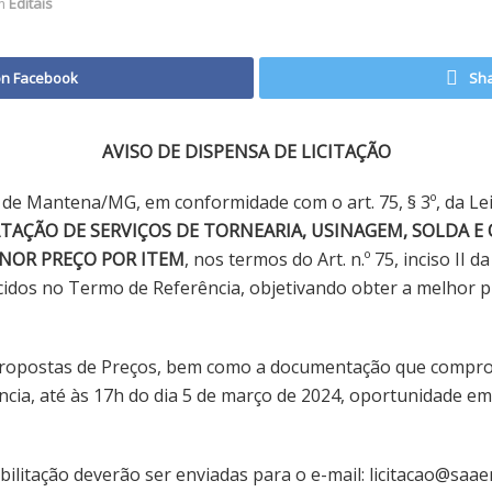
m
Editais
on Facebook
Sha
AVISO DE DISPENSA DE LICITAÇÃO
e Mantena/MG, em conformidade com o art. 75, § 3º, da Lei 
AÇÃO DE SERVIÇOS DE TORNEARIA, USINAGEM, SOLDA E
NOR PREÇO POR ITEM
, nos termos do Art. n.º 75, inciso II 
ecidos no Termo de Referência, objetivando obter a melhor 
Propostas de Preços, bem como a documentação que comprov
ncia, até às 17h do dia 5 de março de 2024, oportunidade em
ilitação deverão ser enviadas para o e-mail: licitacao@saa