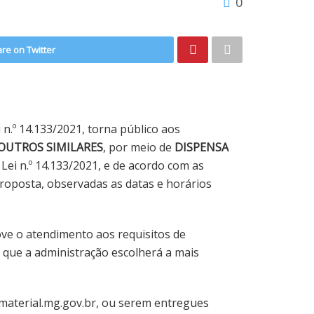
0
re on Twitter
n.º 14.133/2021, torna público aos
 OUTROS SIMILARES
, por meio de
DISPENSA
da Lei n.º 14.133/2021, e de acordo com as
proposta, observadas as datas e horários
e o atendimento aos requisitos de
 que a administração escolherá a mais
ematerial.mg.gov.br, ou serem entregues