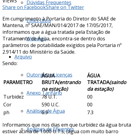
VIEWS
Dúvidas Frequentes
Share on Facebook
Share on Twitter
Em cumprimento à Portaria do Diretor do SAAE de
Links úteis
Mantena, nº SAAE/MAN/014/2017 de 17/05/2017,
informamos que a água tratada pela Estação de
Tratamento de Água, encontra-se dentro dos
Webmail
parâmetros de potabilidade exigidos pela Portaria nº
2.914/11 do Ministério da Saúde.
Arquivo
Sendo:
Outorgas e Licenças
ÁGUA
ÁGUA
PARAMETRO
BRUTA
(entrando
TRATADA
(saindo
na estação)
da estação)
Anexo Tarifário
Turbidez
78 U.T.
00
Cor
590 U.C.
00
Análises de Água
ph
6.9
7.3
Informamos que nos dias em que turbidez da água bruta
Análises de Efluentes
estiver acima de 1.000 U.T.s, (água com muito barro