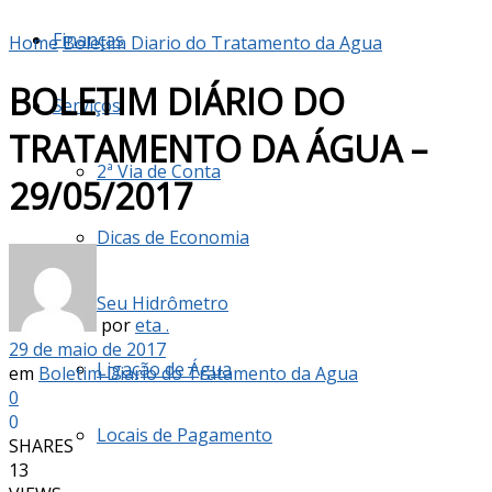
Finanças
Home
Boletim Diario do Tratamento da Agua
BOLETIM DIÁRIO DO
Serviços
TRATAMENTO DA ÁGUA –
2ª Via de Conta
29/05/2017
Dicas de Economia
Seu Hidrômetro
por
eta .
29 de maio de 2017
Ligação de Água
em
Boletim Diario do Tratamento da Agua
0
0
Locais de Pagamento
SHARES
13