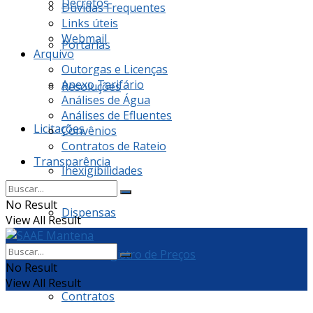
Decretos
Dúvidas Frequentes
Links úteis
Webmail
Portarias
Arquivo
Outorgas e Licenças
Anexo Tarifário
Resoluções
Análises de Água
Análises de Efluentes
Licitações
Convênios
Contratos de Rateio
Transparência
Inexigibilidades
No Result
Dispensas
View All Result
Ata de Registro de Preços
No Result
View All Result
Contratos