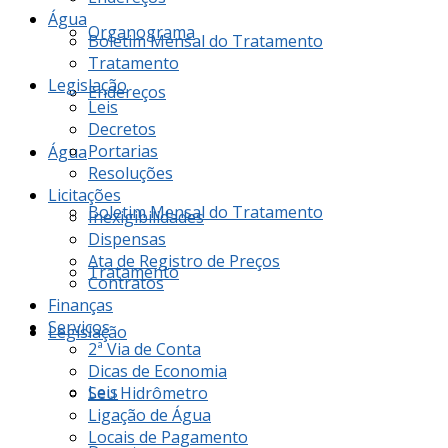
Água
Organograma
Boletim Mensal do Tratamento
Tratamento
Legislação
Endereços
Leis
Decretos
Portarias
Água
Resoluções
Licitações
Boletim Mensal do Tratamento
Inexigibilidades
Dispensas
Ata de Registro de Preços
Tratamento
Contratos
Finanças
Serviços
Legislação
2ª Via de Conta
Dicas de Economia
Leis
Seu Hidrômetro
Ligação de Água
Locais de Pagamento