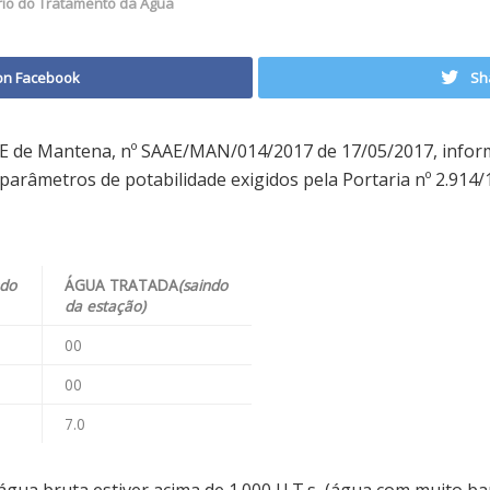
rio do Tratamento da Agua
on Facebook
Sh
E de Mantena, nº SAAE/MAN/014/2017 de 17/05/2017, infor
arâmetros de potabilidade exigidos pela Portaria nº 2.914/1
ndo
ÁGUA TRATADA
(saindo
da estação)
00
00
7.0
gua bruta estiver acima de 1.000 U.T.s, (água com muito b