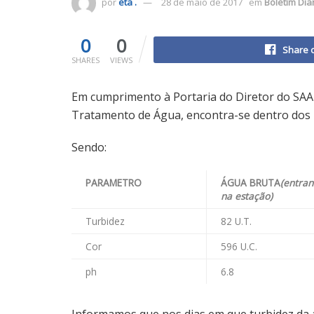
por
eta .
28 de maio de 2017
em
Boletim Dia
0
0
Share 
SHARES
VIEWS
Em cumprimento à Portaria do Diretor do SAA
Tratamento de Água, encontra-se dentro dos p
Sendo:
PARAMETRO
ÁGUA BRUTA
(entra
na estação)
Turbidez
82 U.T.
Cor
596 U.C.
ph
6.8
Informamos que nos dias em que turbidez da á