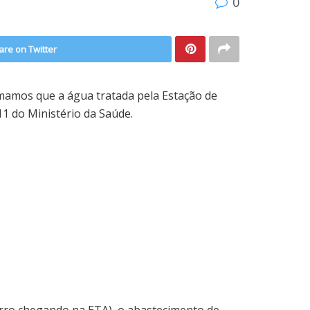
0
are on Twitter
mamos que a água tratada pela Estação de
1 do Ministério da Saúde.
arro chegando na ETA), o abastecimento de