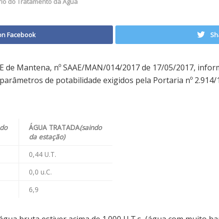
rio do Tratamento da Agua
on Facebook
Sh
E de Mantena, nº SAAE/MAN/014/2017 de 17/05/2017, infor
arâmetros de potabilidade exigidos pela Portaria nº 2.914/1
ndo
ÁGUA TRATADA
(saindo
da estação)
0,44 U.T.
0,0 u.C.
6,9
gua bruta estiver acima de 1.000 U.T.s, (água com muito b