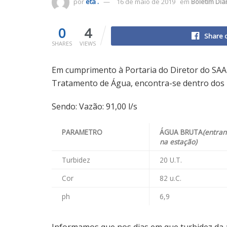
por
eta .
16 de maio de 2019
em
Boletim Dia
0
4
Share 
SHARES
VIEWS
Em cumprimento à Portaria do Diretor do SAA
Tratamento de Água, encontra-se dentro dos p
Sendo: Vazão: 91,00 l/s
PARAMETRO
ÁGUA BRUTA
(entra
na estação)
Turbidez
20 U.T.
Cor
82 u.C.
ph
6,9
Informamos que nos dias em que turbidez da á