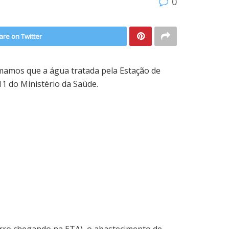
0
are on Twitter
mamos que a água tratada pela Estação de
1 do Ministério da Saúde.
arro chegando na ETA), o abastecimento de