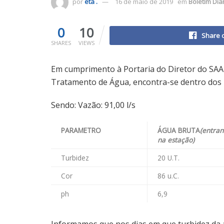
por
eta .
16 de maio de 2019
em
Boletim Dia
0
10
Share 
SHARES
VIEWS
Em cumprimento à Portaria do Diretor do SAA
Tratamento de Água, encontra-se dentro dos p
Sendo: Vazão: 91,00 l/s
PARAMETRO
ÁGUA BRUTA
(entra
na estação)
Turbidez
20 U.T.
Cor
86 u.C.
ph
6,9
Informamos que nos dias em que turbidez da á