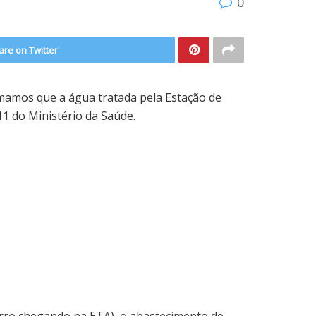
0
are on Twitter
mamos que a água tratada pela Estação de
1 do Ministério da Saúde.
arro chegando na ETA), o abastecimento de