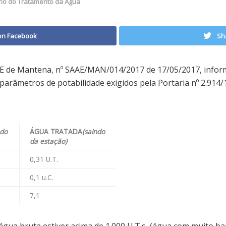
rio do Tratamento da Agua
on Facebook
Sh
E de Mantena, nº SAAE/MAN/014/2017 de 17/05/2017, infor
arâmetros de potabilidade exigidos pela Portaria nº 2.914/1
ndo
ÁGUA TRATADA
(saindo
da estação)
0,31 U.T.
0,1 u.C.
7,1
gua bruta estiver acima de 1.000 U.T.s, (água com muito b