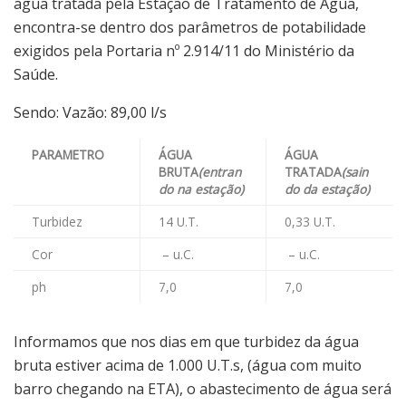
água tratada pela Estação de Tratamento de Água,
encontra-se dentro dos parâmetros de potabilidade
exigidos pela Portaria nº 2.914/11 do Ministério da
Saúde.
Sendo: Vazão: 89,00 l/s
PARAMETRO
ÁGUA
ÁGUA
BRUTA
(entran
TRATADA
(sain
do na estação)
do da estação)
Turbidez
14 U.T.
0,33 U.T.
Cor
– u.C.
– u.C.
ph
7,0
7,0
Informamos que nos dias em que turbidez da água
bruta estiver acima de 1.000 U.T.s, (água com muito
barro chegando na ETA), o abastecimento de água será