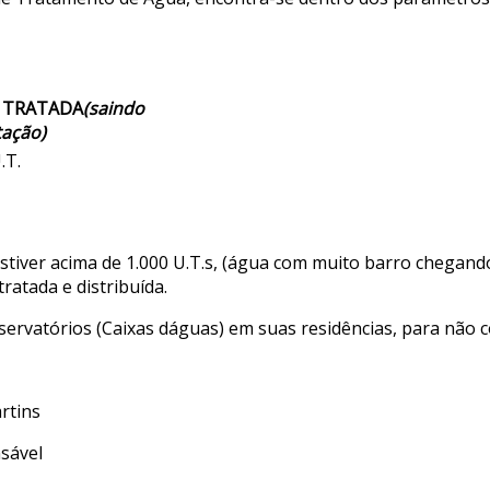
 TRATADA
(saindo
tação)
.T.
tiver acima de 1.000 U.T.s, (água com muito barro chegand
ratada e distribuída.
vatórios (Caixas dáguas) em suas residências, para não co
tins
vel