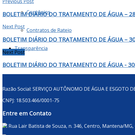
Previous Post
Convênios
BOLETIM DIÁRIO DO TRATAMENTO DE ÁGUA – 28
Next Post
Contratos de Rateio
BOLETIM DIÁRIO DO TRATAMENTO DE ÁGUA – 30
Transparência
Next Post
BOLETIM DIÁRIO DO TRATAMENTO DE ÁGUA - 30
Razão Social: SERVIÇO AUTÔNOMO DE ÁGUA E ESGOTO 
CNPJ: 18.503.466/0001-75
Entre em Contato
Rua Lair Batista de Souza, n. 346, Centro, Mantena/MG,