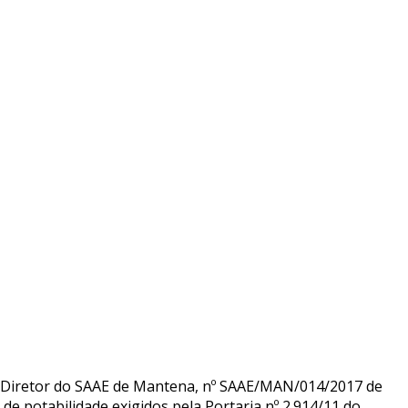
 Diretor do SAAE de Mantena, nº SAAE/MAN/014/2017 de
 potabilidade exigidos pela Portaria nº 2.914/11 do