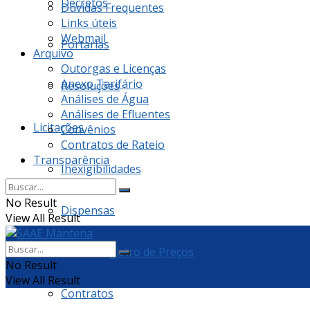
Decretos
Dúvidas Frequentes
Links úteis
Webmail
Portarias
Arquivo
Outorgas e Licenças
Anexo Tarifário
Resoluções
Análises de Água
Análises de Efluentes
Licitações
Convênios
Contratos de Rateio
Transparência
Inexigibilidades
No Result
Dispensas
View All Result
Ata de Registro de Preços
No Result
View All Result
Contratos