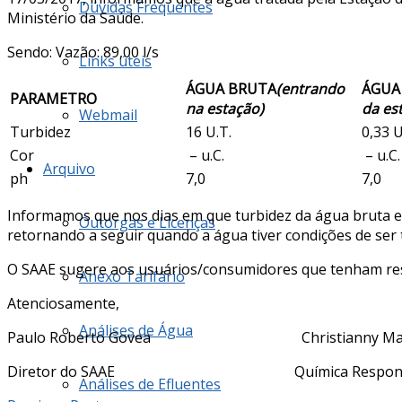
Dúvidas Frequentes
Ministério da Saúde.
Sendo: Vazão: 89,00 l/s
Links úteis
ÁGUA BRUTA
(entrando
ÁGUA
PARAMETRO
na estação)
da es
Webmail
Turbidez
16 U.T.
0,33 U
Cor
– u.C.
– u.C.
Arquivo
ph
7,0
7,0
Informamos que nos dias em que turbidez da água bruta es
Outorgas e Licenças
retornando a seguir quando a água tiver condições de ser t
O SAAE sugere aos usuários/consumidores que tenham reser
Anexo Tarifário
Atenciosamente,
Análises de Água
Paulo Roberto Govea Christianny Mar
Diretor do SAAE Química Responsá
Análises de Efluentes