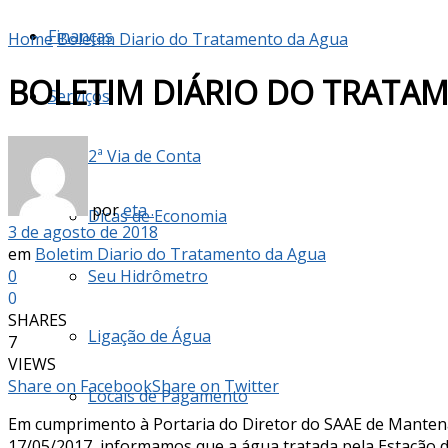
Finanças
Home
Boletim Diario do Tratamento da Agua
BOLETIM DIÁRIO DO TRATAM
Serviços
2ª Via de Conta
por
eta .
Dicas de Economia
3 de agosto de 2018
em
Boletim Diario do Tratamento da Agua
0
Seu Hidrômetro
0
SHARES
Ligação de Água
7
VIEWS
Share on Facebook
Share on Twitter
Locais de Pagamento
Em cumprimento à Portaria do Diretor do SAAE de Mante
17/05/2017, informamos que a água tratada pela Estação d