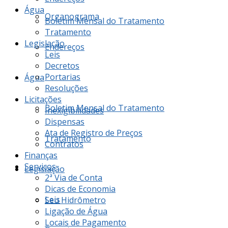
Água
Organograma
Boletim Mensal do Tratamento
Tratamento
Legislação
Endereços
Leis
Decretos
Portarias
Água
Resoluções
Licitações
Boletim Mensal do Tratamento
Inexigibilidades
Dispensas
Ata de Registro de Preços
Tratamento
Contratos
Finanças
Serviços
Legislação
2ª Via de Conta
Dicas de Economia
Leis
Seu Hidrômetro
Ligação de Água
Locais de Pagamento